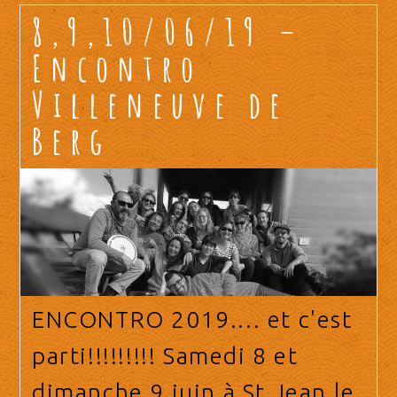
8,9,10/06/19 –
Encontro
Villeneuve de
Berg
ENCONTRO 2019.... et c'est
parti!!!!!!!!! Samedi 8 et
dimanche 9 juin à St Jean le