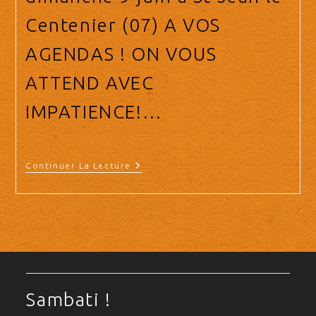
Centenier (07) A VOS
AGENDAS ! ON VOUS
ATTEND AVEC
IMPATIENCE!…
8,9,10/06/19
Continuer La Lecture
–
Encontro
Villeneuve
De
Berg
Sambati !